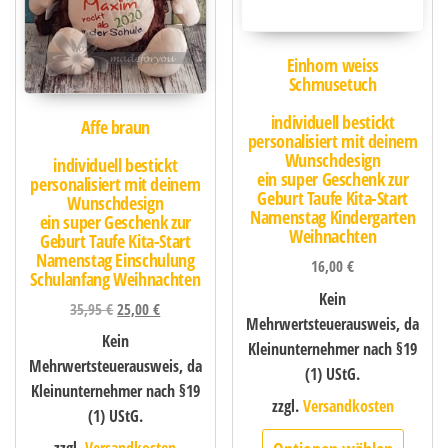
Einhorn weiss
Schmusetuch
individuell bestickt
Affe braun
personalisiert mit deinem
Wunschdesign
individuell bestickt
ein super Geschenk zur
personalisiert mit deinem
Geburt Taufe Kita-Start
Wunschdesign
Namenstag Kindergarten
ein super Geschenk zur
Weihnachten
Geburt Taufe Kita-Start
Namenstag Einschulung
16,00
€
Schulanfang Weihnachten
Kein
35,95
€
25,00
€
Mehrwertsteuerausweis, da
Kein
Kleinunternehmer nach §19
Mehrwertsteuerausweis, da
(1) UStG.
Kleinunternehmer nach §19
zzgl.
Versandkosten
(1) UStG.