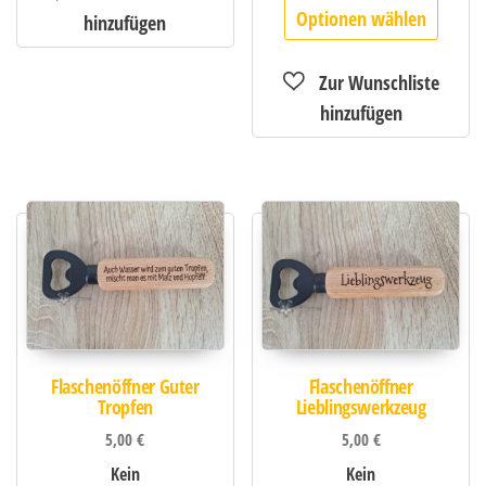
Optionen wählen
Flaschenöffner Guter
Flaschenöffner
Tropfen
Lieblingswerkzeug
5,00
€
5,00
€
Kein
Kein