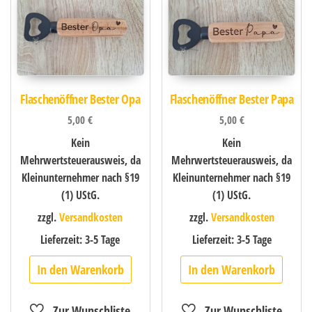
Flaschenöffner Bester Opa
Flaschenöffner Bester Papa
5,00
€
5,00
€
Kein
Kein
Mehrwertsteuerausweis, da
Mehrwertsteuerausweis, da
Kleinunternehmer nach §19
Kleinunternehmer nach §19
(1) UStG.
(1) UStG.
zzgl.
Versandkosten
zzgl.
Versandkosten
Lieferzeit:
3-5 Tage
Lieferzeit:
3-5 Tage
In den Warenkorb
In den Warenkorb