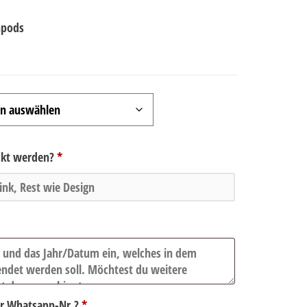
npods
ickt werden?
*
er Whatsapp-Nr.?
*