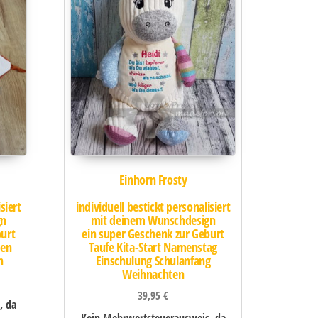
Einhorn Frosty
siert
individuell bestickt personalisiert
gn
mit deinem Wunschdesign
burt
ein super Geschenk zur Geburt
ten
Taufe Kita-Start Namenstag
n
Einschulung Schulanfang
Weihnachten
39,95
€
, da