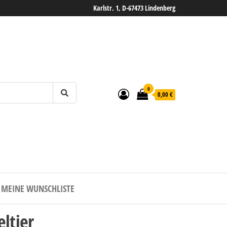
Karlstr. 1, D-67473 Lindenberg
0
0,00 €
MEINE WUNSCHLISTE
ltier