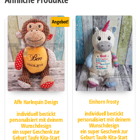
Angebot!
Einhorn Frosty
Affe Harlequin Design
individuell bestickt
individuell bestickt
personalisiert mit deinem
personalisiert mit deinem
Wunschdesign
Wunschdesign
ein super Geschenk zur
ein super Geschenk zur
Geburt Taufe Kita-Start
Geburt Taufe Kita-Start