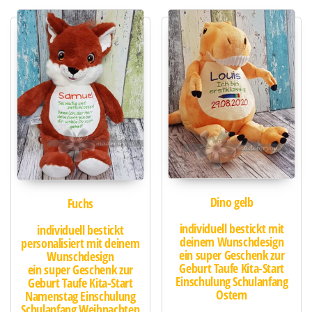
Dino gelb
Fuchs
individuell bestickt mit
individuell bestickt
deinem Wunschdesign
personalisiert mit deinem
ein super Geschenk zur
Wunschdesign
Geburt Taufe Kita-Start
ein super Geschenk zur
Einschulung Schulanfang
Geburt Taufe Kita-Start
Ostern
Namenstag Einschulung
Schulanfang Weihnachten