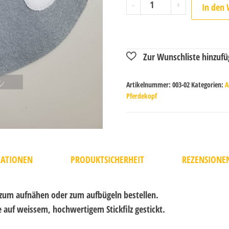
-
+
In den
Artikelnummer:
003-02
Kategorien:
A
Pferdekopf
MATIONEN
PRODUKTSICHERHEIT
REZENSIONEN
 zum aufnähen oder zum aufbügeln bestellen.
e auf weissem, hochwertigem Stickfilz gestickt.