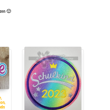
rzen 🙂
e,
ion,
eln