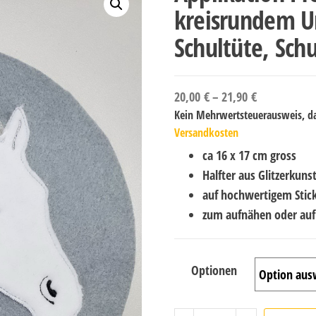
kreisrundem U
Schultüte, Sch
20,00
€
–
21,90
€
Kein Mehrwertsteuerausweis, da
Versandkosten
ca 16 x 17 cm gross
Halfter aus Glitzerkuns
auf hochwertigem Stickf
zum aufnähen oder aufb
Optionen